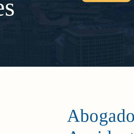
es
Abogado